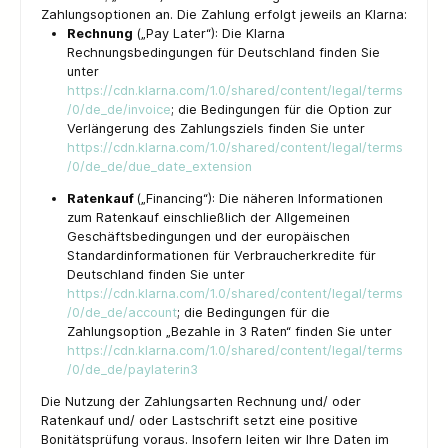
Zahlungsoptionen an. Die Zahlung erfolgt jeweils an Klarna:
Rechnung
(„Pay Later“): Die Klarna
Rechnungsbedingungen für Deutschland finden Sie
unter
https://cdn.klarna.com/1.0/shared/content/legal/terms
/0/de_de/invoice
; die Bedingungen für die Option zur
Verlängerung des Zahlungsziels finden Sie unter
https://cdn.klarna.com/1.0/shared/content/legal/terms
/0/de_de/due_date_extension
Ratenkauf
(„Financing“): Die näheren Informationen
zum Ratenkauf einschließlich der Allgemeinen
Geschäftsbedingungen und der europäischen
Standardinformationen für Verbraucherkredite für
Deutschland finden Sie unter
https://cdn.klarna.com/1.0/shared/content/legal/terms
/0/de_de/account
; die Bedingungen für die
Zahlungsoption „Bezahle in 3 Raten“ finden Sie unter
https://cdn.klarna.com/1.0/shared/content/legal/terms
/0/de_de/paylaterin3
Die Nutzung der Zahlungsarten Rechnung und/ oder
Ratenkauf und/ oder Lastschrift setzt eine positive
Bonitätsprüfung voraus. Insofern leiten wir Ihre Daten im