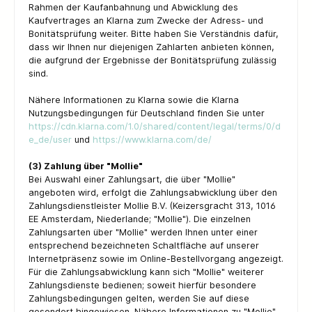
Rahmen der Kaufanbahnung und Abwicklung des
Kaufvertrages an Klarna zum Zwecke der Adress- und
Bonitätsprüfung weiter. Bitte haben Sie Verständnis dafür,
dass wir Ihnen nur diejenigen Zahlarten anbieten können,
die aufgrund der Ergebnisse der Bonitätsprüfung zulässig
sind.
Nähere Informationen zu Klarna sowie die Klarna
Nutzungsbedingungen für Deutschland finden Sie unter
https://cdn.klarna.com/1.0/shared/content/legal/terms/0/d
e_de/user
und
https://www.klarna.com/de/
(3) Zahlung über "Mollie"
Bei Auswahl einer Zahlungsart, die über "Mollie"
angeboten wird, erfolgt die Zahlungsabwicklung über den
Zahlungsdienstleister Mollie B.V. (Keizersgracht 313, 1016
EE Amsterdam, Niederlande; "Mollie"). Die einzelnen
Zahlungsarten über "Mollie" werden Ihnen unter einer
entsprechend bezeichneten Schaltfläche auf unserer
Internetpräsenz sowie im Online-Bestellvorgang angezeigt.
Für die Zahlungsabwicklung kann sich "Mollie" weiterer
Zahlungsdienste bedienen; soweit hierfür besondere
Zahlungsbedingungen gelten, werden Sie auf diese
gesondert hingewiesen. Nähere Informationen zu "Mollie"